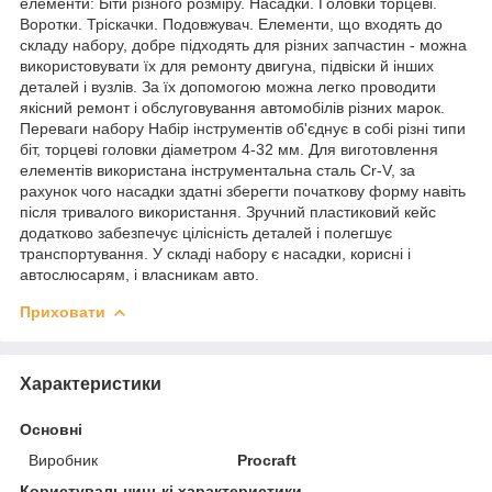
елементи: Біти різного розміру. Насадки. Головки торцеві.
Воротки. Тріскачки. Подовжувач. Елементи, що входять до
складу набору, добре підходять для різних запчастин - можна
використовувати їх для ремонту двигуна, підвіски й інших
деталей і вузлів. За їх допомогою можна легко проводити
якісний ремонт і обслуговування автомобілів різних марок.
Переваги набору Набір інструментів об'єднує в собі різні типи
біт, торцеві головки діаметром 4-32 мм. Для виготовлення
елементів використана інструментальна сталь Cr-V, за
рахунок чого насадки здатні зберегти початкову форму навіть
після тривалого використання. Зручний пластиковий кейс
додатково забезпечує цілісність деталей і полегшує
транспортування. У складі набору є насадки, корисні і
автослюсарям, і власникам авто.
Приховати
Характеристики
Основні
Виробник
Procraft
Користувальницькі характеристики