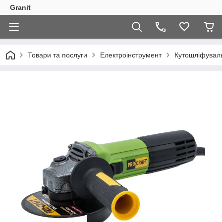
Granit
Товари та послуги
Електроінструмент
Кутошліфувал