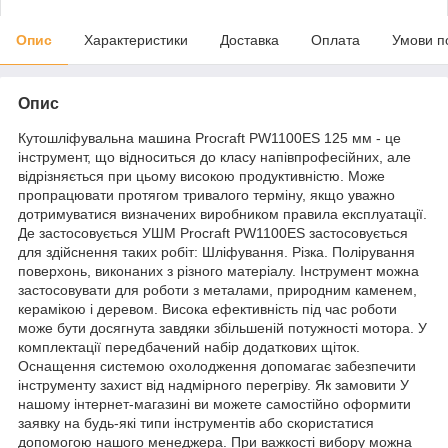
Опис
Характеристики
Доставка
Оплата
Умови п
Опис
Кутошліфувальна машина Procraft PW1100ES 125 мм - це
інструмент, що відноситься до класу напівпрофесійних, але
відрізняється при цьому високою продуктивністю. Може
пропрацювати протягом тривалого терміну, якщо уважно
дотримуватися визначених виробником правила експлуатації.
Де застосовується УШМ Procraft PW1100ES застосовується
для здійснення таких робіт: Шліфування. Різка. Полірування
поверхонь, виконаних з різного матеріалу. Інструмент можна
застосовувати для роботи з металами, природним каменем,
керамікою і деревом. Висока ефективність під час роботи
може бути досягнута завдяки збільшеній потужності мотора. У
комплектації передбачений набір додаткових щіток.
Оснащення системою охолодження допомагає забезпечити
інструменту захист від надмірного перегріву. Як замовити У
нашому інтернет-магазині ви можете самостійно оформити
заявку на будь-які типи інструментів або скористатися
допомогою нашого менеджера. При важкості вибору можна