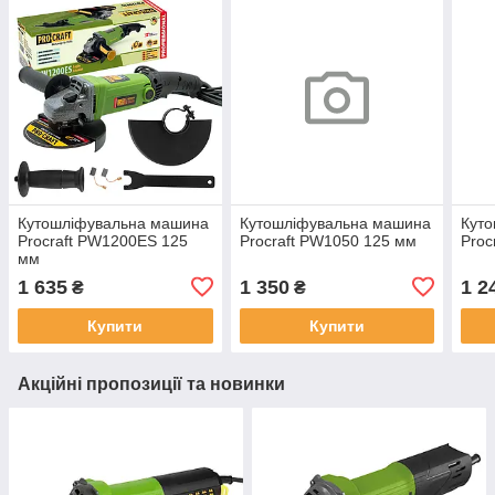
Кутошліфувальна машина
Кутошліфувальна машина
Кут
Procraft PW1200ES 125
Procraft PW1050 125 мм
Proc
мм
1 635
1 350
1 2
₴
₴
Купити
Купити
Акційні пропозиції та новинки