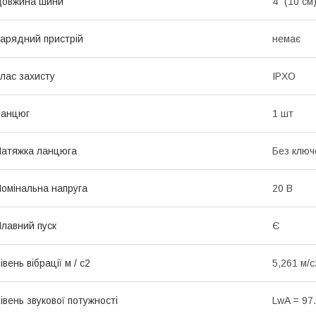
Довжина шини
4" (10 см
арядний пристрій
немає
лас захисту
IPXO
Ланцюг
1 шт
атяжка ланцюга
Без ключ
омінальна напруга
20 В
лавний пуск
Є
івень вібрації м / с2
5,261 м/с
івень звукової потужності
LwA = 97.