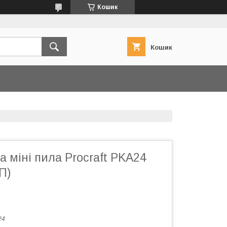
Кошик
Кошик
 міні пила Procraft PKA24
П)
24