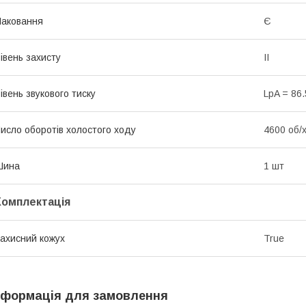
аковання
Є
івень захисту
II
івень звукового тиску
LpA = 86.
исло оборотів холостого ходу
4600 об/
Шина
1 шт
Комплектація
ахисний кожух
True
нформація для замовлення