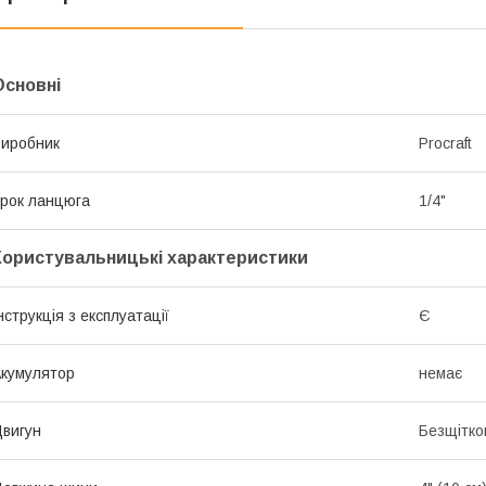
Основні
иробник
Procraft
рок ланцюга
1/4"
Користувальницькі характеристики
нструкція з експлуатації
Є
кумулятор
немає
вигун
Безщітко