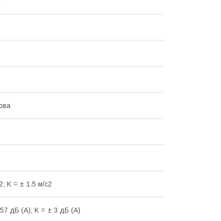
)
ова
2; K = ± 1.5 м/с2
57 дБ (А); K = ± 3 дБ (А)