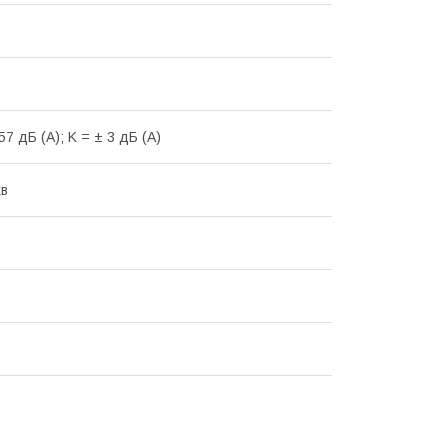
57 дБ (А); K = ± 3 дБ (А)
хв