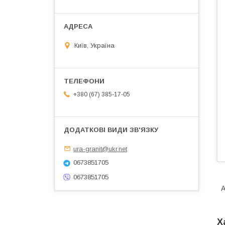
Київ, Україна
+380 (67) 385-17-05
ura-granit@ukr.net
0673851705
0673851705
А
Х