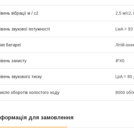
івень вібрації м / с2
2,5 м/с2, 
івень звукової потужності
LwA = 93 
ип батареї
Літій-іон
івень захисту
IPX0
івень звукового тиску
LpA = 80 
исло оборотів холостого ходу
8000 об/
нформація для замовлення