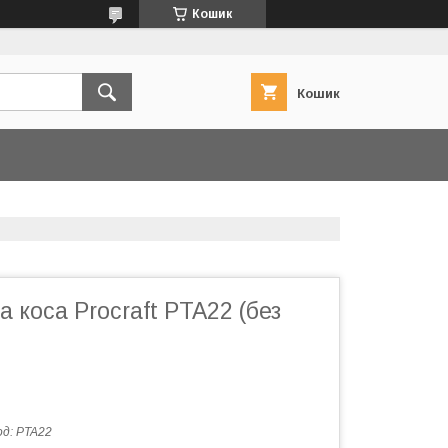
Кошик
Кошик
 коса Procraft PTA22 (без
од:
PTA22