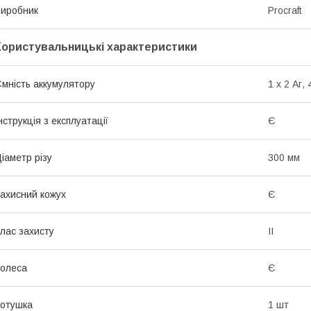
иробник
Procraft
Користувальницькі характеристики
мність аккумулятору
1 х 2 Аг, 
нструкція з експлуатації
Є
іаметр різу
300 мм
ахисний кожух
Є
лас захисту
II
олеса
Є
отушка
1 шт