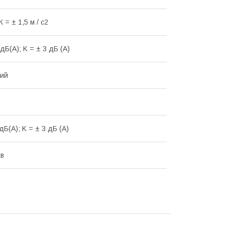
К = ± 1,5 м / с2
дБ(А); K = ± 3 дБ (А)
ний
дБ(А); K = ± 3 дБ (А)
хв