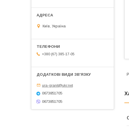
Київ, Україна
+380 (67) 385-17-05
P
ura-granit@ukr.net
Х
0673851705
0673851705