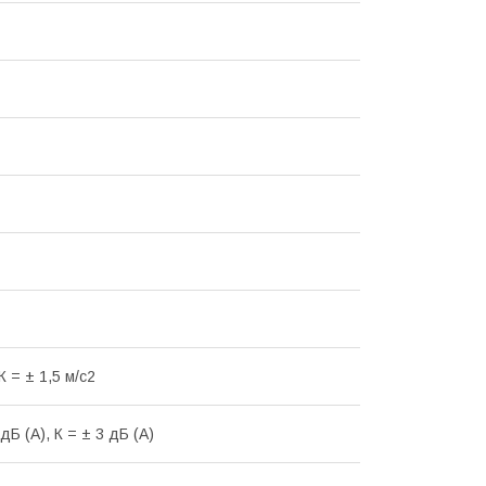
 К = ± 1,5 м/с2
дБ (А), К = ± 3 дБ (А)