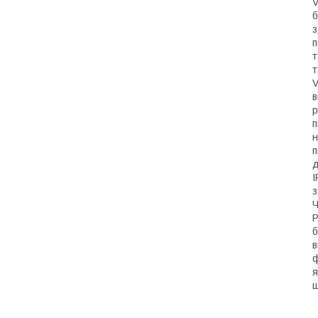
V
б
з
п
т
т
V
в
р
п
н
п
д
I
з
Ч
P
б
в
ф
я
ш