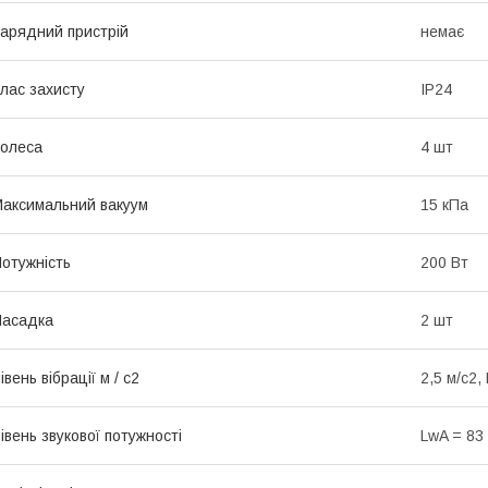
арядний пристрій
немає
лас захисту
IP24
олеса
4 шт
аксимальний вакуум
15 кПа
отужність
200 Вт
Насадка
2 шт
івень вібрації м / с2
2,5 м/с2,
івень звукової потужності
LwA = 83 