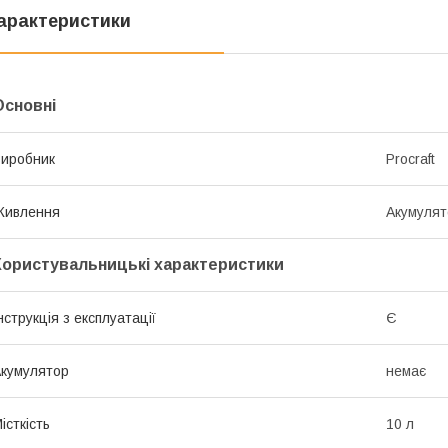
арактеристики
Основні
иробник
Procraft
Живлення
Акумулят
Користувальницькі характеристики
нструкція з експлуатації
Є
кумулятор
немає
істкість
10 л