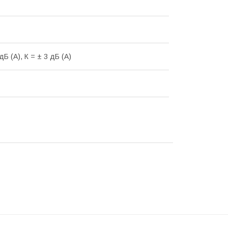
дБ (А), К = ± 3 дБ (А)