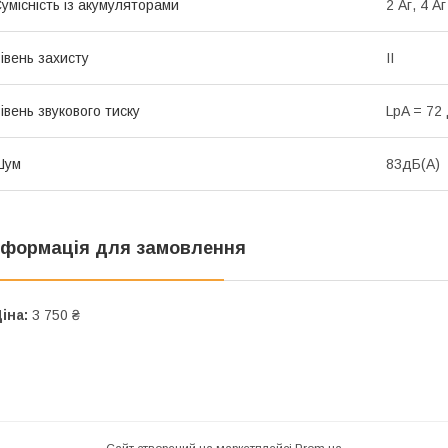
умісність із акумуляторами
2 Аг, 4 Аг
івень захисту
II
івень звукового тиску
LpA = 72 
Шум
83дБ(А)
нформація для замовлення
іна:
3 750 ₴