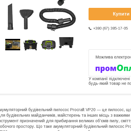
Купити
+380 (67) 385-17-05
У компанії підключені
будь-який товар не п
кумуляторний будівельний пилосос Procraft VP20 ― це пилосос, щ
ля будівельних майданчиків, майстерень та інших місць з важкими
нструмент призначений для прибирання великих об'ємів пилу, сміття
обочого простору. Що таке акумуляторний будівельний пилосос Procr