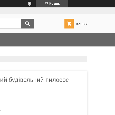
Кошик
Кошик
ий будівельний пилосос
0
0