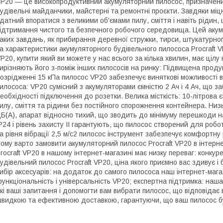
P20 ― це високопродуктивний акумуляторний пилосос, призначени
удівельні майданчики, майстерні та ремонтні проєкти. Завдяки міцні
датний впоратися з великими об'ємами пилу, сміття і навіть рідин
ідтримання чистого та безпечного робочого середовища. Цей аку
аких завдань, як прибирання деревної стружки, тирси, штукатурног
а характеристики акумуляторного будівельного пилососа Procraft 
P20, купити який ви можете у нас всього за кілька хвилин, має цілу
ирізняють його з-поміж інших пилососів на ринку: Підвищена проду
озрідженні 15 кПа пилосос VP20 забезпечує виняткові можливості в
илососа: VP20 сумісний з акумуляторами ємністю 2 Ач і 4 Ач, що 
еобхідності підключення до розетки. Велика місткість: 10-літрова 
илу, сміття та рідини без постійного спорожнення контейнера. Ни
Б(A), апарат відносно тихий, що зводить до мінімуму перешкоди на
P24 і рівень захисту II гарантують, що пилосос створений для робот
а рівня вібрації 2,5 м/с2 пилосос інструмент забезпечує комфортну
ому варто замовити акумуляторний пилосос Procraft VP20 в інтерн
rocraft VP20 в нашому інтернет-магазині має низку переваг: конку
удівельний пилосос Procraft VP20, ціна якого приємно вас здивує і
ибір аксесуарів: на додаток до самого пилососа наш інтернет-маг
ункціональність і універсальність VP20; експертна підтримка: наш
кі ваші запитання і допомогти вам вибрати пилосос, що відповіда
видкою та ефективною доставкою, гарантуючи, що ваш пилосос б