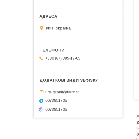
Київ, Україна
+380 (67) 385-17-05
ura-granit@ukr.net
0673851705
0673851705
А
д
і
р