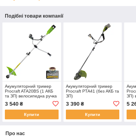
Подібні товари компанії
Акумуляторний тример
Акумуляторний тример
Аку
Procraft ATA20BS (1 АКБ
Procraft PTA41 (без АКБ та
Proc
та ЗП) велосипедна ручка
ЗП)
ЗП) 
3 540
3 390
5 2
₴
₴
Купити
Купити
Про нас