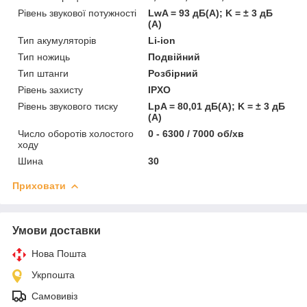
Рівень звукової потужності
LwA = 93 дБ(А); K = ± 3 дБ
(А)
Тип акумуляторів
Li-ion
Тип ножиць
Подвійний
Тип штанги
Розбірний
Рівень захисту
IPXO
Рівень звукового тиску
LpA = 80,01 дБ(А); K = ± 3 дБ
(А)
Число оборотів холостого
0 - 6300 / 7000 об/хв
ходу
Шина
30
Приховати
Умови доставки
Нова Пошта
Укрпошта
Самовивіз