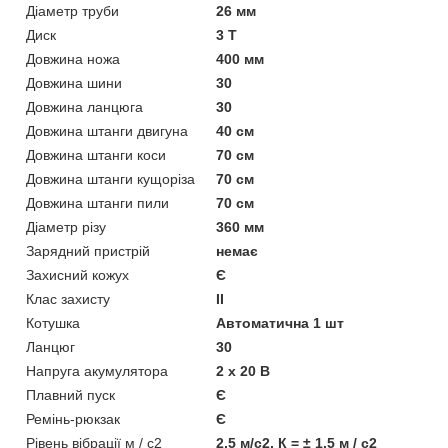
Діаметр труби
26 мм
Диск
3 Т
Довжина ножа
400 мм
Довжина шини
30
Довжина ланцюга
30
Довжина штанги двигуна
40 см
Довжина штанги коси
70 см
Довжина штанги кущоріза
70 см
Довжина штанги пили
70 см
Діаметр різу
360 мм
Зарядний пристрій
немає
Захисний кожух
Є
Клас захисту
II
Котушка
Автоматична 1 шт
Ланцюг
30
Напруга акумулятора
2 х 20 В
Плавний пуск
Є
Ремінь-рюкзак
Є
Рівень вібрації м / с2
2,5 м/с2, К = ± 1,5 м / с2