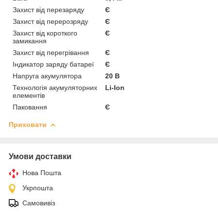
Захист від перезаряду
Є
Захист від перерозряду
Є
Захист від короткого
Є
замикання
Захист від перегрівання
Є
Індикатор заряду батареї
Є
Напруга акумулятора
20 В
Технологія акумуляторних
Li-Ion
елементів
Паковання
Є
Приховати
Умови доставки
Нова Пошта
Укрпошта
Самовивіз