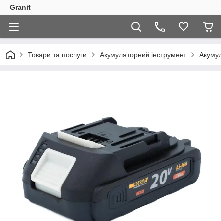
Granit
Товари та послуги
Акумуляторний інструмент
Акумул