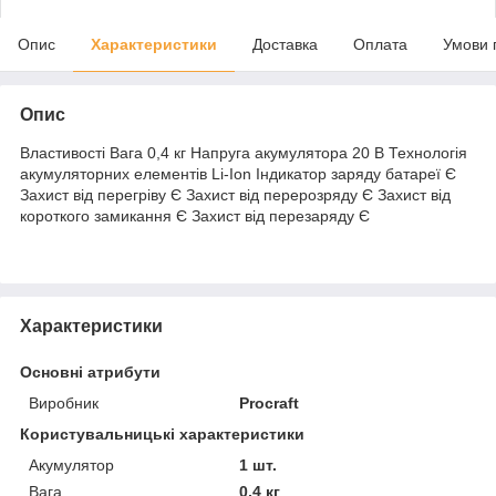
Опис
Характеристики
Доставка
Оплата
Умови 
Опис
Властивості Вага 0,4 кг Напруга акумулятора 20 В Технологія
акумуляторних елементів Li-Ion Індикатор заряду батареї Є
Захист від перегріву Є Захист від перерозряду Є Захист від
короткого замикання Є Захист від перезаряду Є
Характеристики
Основні атрибути
Виробник
Procraft
Користувальницькі характеристики
Акумулятор
1 шт.
Вага
0,4 кг