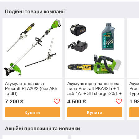
Подібні товари компанії
Акумуляторна коса
Акумуляторна ланцюгова
Акум
Procraft PTA20/2 (без АКБ
пила Procraft PKA42Li + 1
Proc
та ЗП)
акб 4Аг + ЗП charger20/1 +
Type
Олива для ланцюга 1л
7 200
4 500
1 9
₴
₴
Купити
Купити
Акційні пропозиції та новинки