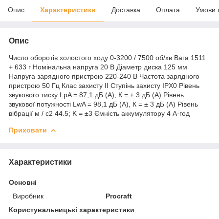
Опис
Характеристики
Доставка
Оплата
Умови 
Опис
Число оборотів холостого ходу 0-3200 / 7500 об/хв Вага 1511
+ 633 г Номінальна напруга 20 В Діаметр диска 125 мм
Напруга зарядного пристрою 220-240 В Частота зарядного
пристрою 50 Гц Клас захисту II Ступінь захисту IPX0 Рівень
звукового тиску LpA = 87,1 дБ (А), К = ± 3 дБ (А) Рівень
звукової потужності LwA = 98,1 дБ (А), К = ± 3 дБ (А) Рівень
вібрації м / с2 44.5; K = ±3 Ємність аккумулятору 4 А·год
Приховати
Характеристики
Основні
Виробник
Procraft
Користувальницькі характеристики