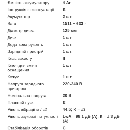
Ємність аккумулятору
4 Аг
Інструкція з експлуатації
Є
Акумулятор
2 шт.
Вага
1511 + 633 г
Діаметр диска
125 мм
Диск
1 шт
Додаткова рукоять
1 шт.
Зарядний пристрій
1 шт.
Клас захисту
II
Ключ для зміни
1 шт
оснащення
Кожух
1 шт
Напруга зарядного
220-240 В
пристрою
Номінальна напруга
20 В
Плавний пуск
Є
Рівень вібрації м / с2
44.5; K = ±3
Рівень звукової потужності
LwA = 98,1 дБ (А), К = ± 3 дБ
(А)
Стабілізація оборотів
Є