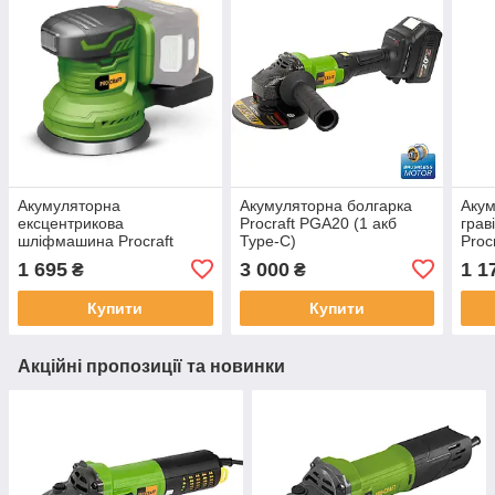
Акумуляторна
Акумуляторна болгарка
Аку
ексцентрикова
Procraft PGA20 (1 акб
грав
шліфмашина Procraft
Type-C)
Proc
PX20BL (без акб та зп)
1 695
3 000
1 1
₴
₴
Купити
Купити
Акційні пропозиції та новинки