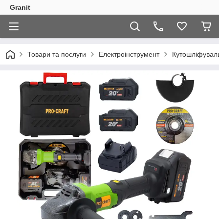
Granit
Товари та послуги
Електроінструмент
Кутошліфувал