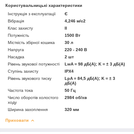
Користувальницькі характеристики
Інструкція з експлуатації
Є
Вібрація
4,246 м/с2
Клас захисту
II
Потужність
1500 Вт
Місткість збірної кошика
30 л
Напруга
220 - 240 В
Насадка
2 шт
Рівень звукової потужності
LwA = 98 дБ(А); K = ± 3 дБ(А)
Ступінь захисту
IPX4
Рівень звукового тиску
LpA = 84,5 дБ(А); K = ± 3
дБ(А)
Частота тока
50 Гц
Число оборотів холостого
2984 об/хв
ходу
Ширина захоплення
320 мм
Приховати