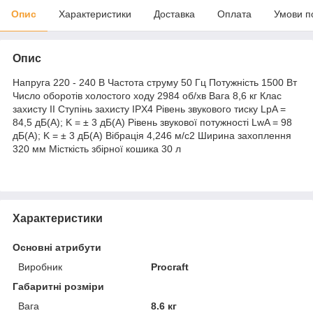
Опис
Характеристики
Доставка
Оплата
Умови п
Опис
Напруга 220 - 240 В Частота струму 50 Гц Потужність 1500 Вт
Число оборотів холостого ходу 2984 об/хв Вага 8,6 кг Клас
захисту II Ступінь захисту IPX4 Рівень звукового тиску LpA =
84,5 дБ(А); K = ± 3 дБ(А) Рівень звукової потужності LwA = 98
дБ(А); K = ± 3 дБ(А) Вібрація 4,246 м/с2 Ширина захоплення
320 мм Місткість збірної кошика 30 л
Характеристики
Основні атрибути
Виробник
Procraft
Габаритні розміри
Вага
8.6 кг