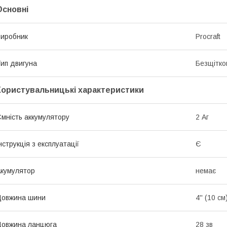
Основні
иробник
Procraft
ип двигуна
Безщітко
Користувальницькі характеристики
мність аккумулятору
2 Аг
нструкція з експлуатації
Є
кумулятор
немає
Довжина шини
4'' (10 см
овжина ланцюга
28 зв