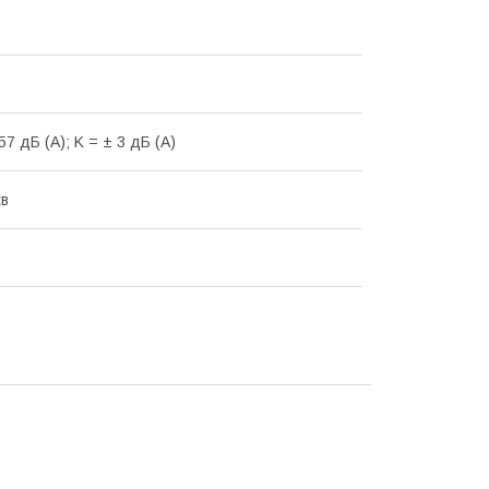
57 дБ (А); K = ± 3 дБ (А)
хв