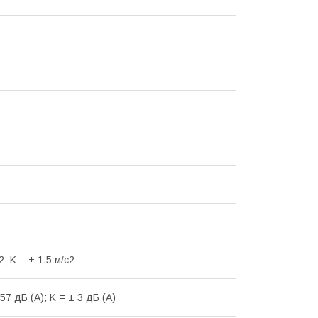
2; K = ± 1.5 м/с2
57 дБ (А); K = ± 3 дБ (А)