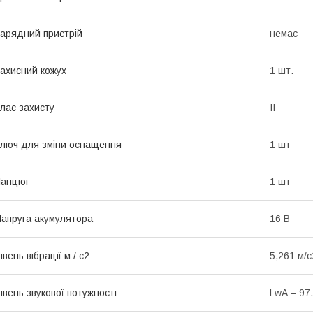
арядний пристрій
немає
ахисний кожух
1 шт.
лас захисту
II
люч для зміни оснащення
1 шт
Ланцюг
1 шт
апруга акумулятора
16 В
івень вібрації м / с2
5,261 м/с
івень звукової потужності
LwA = 97.