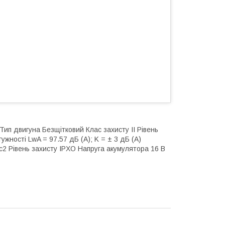
Тип двигуна Безщітковий Клас захисту II Рівень
тужності LwA = 97.57 дБ (А); K = ± 3 дБ (А)
м/с2 Рівень захисту IPXO Напруга акумулятора 16 В