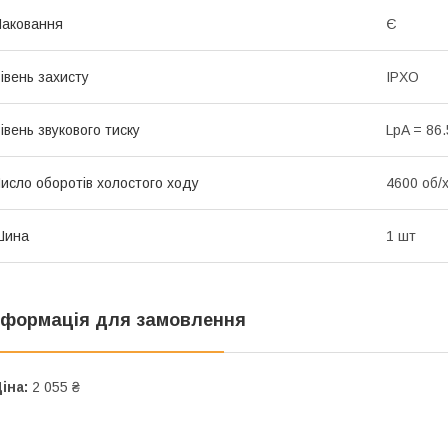
аковання
Є
івень захисту
IPXO
івень звукового тиску
LpA = 86.
исло оборотів холостого ходу
4600 об/
Шина
1 шт
нформація для замовлення
іна:
2 055 ₴