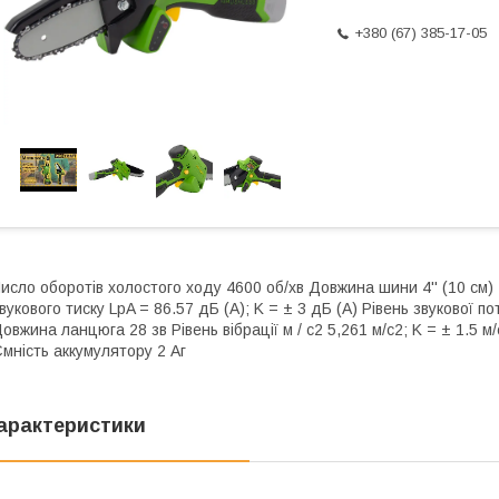
+380 (67) 385-17-05
исло оборотів холостого ходу 4600 об/хв Довжина шини 4'' (10 см) 
вукового тиску LpA = 86.57 дБ (А); K = ± 3 дБ (А) Рівень звукової по
овжина ланцюга 28 зв Рівень вібрації м / с2 5,261 м/с2; K = ± 1.5 
мність аккумулятору 2 Аг
арактеристики