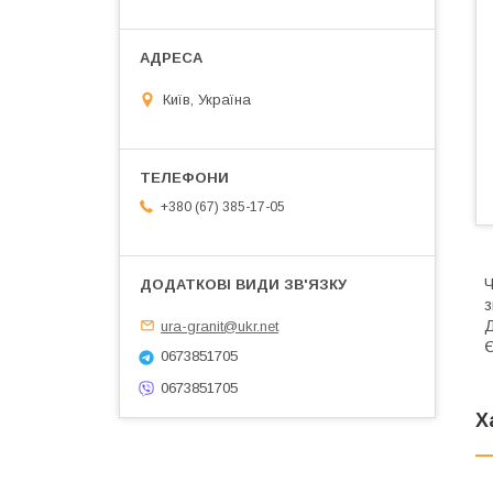
Київ, Україна
+380 (67) 385-17-05
Ч
з
Д
ura-granit@ukr.net
Є
0673851705
0673851705
Х