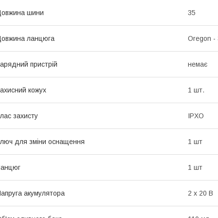
Довжина шини
35
овжина ланцюга
Oregon -
арядний пристрій
немає
ахисний кожух
1 шт.
лас захисту
IPXO
люч для зміни оснащення
1 шт
Ланцюг
1 шт
апруга акумулятора
2 х 20 В