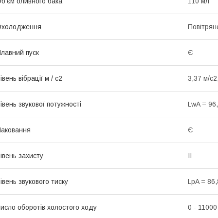
б'єм оливного бака
110 мл
Охолодження
Повітрян
лавний пуск
Є
івень вібрації м / с2
3,37 м/с2
івень звукової потужності
LwA = 96,
аковання
Є
івень захисту
II
івень звукового тиску
LpA = 86,
исло оборотів холостого ходу
0 - 11000