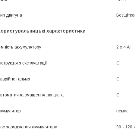
ип двигуна
Безщітко
Користувальницькі характеристики
мність аккумулятору
2 х 4 Аг
нструкція з експлуатації
Є
варійне гальмо
Є
втоматична змащення ланцюга
Є
кумулятор
немає
ас заряджання акумулятора
90 - 120 