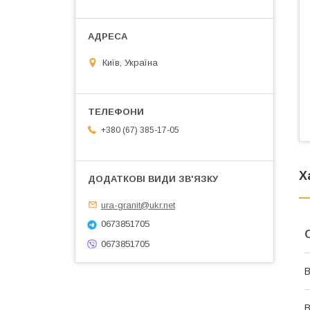
Київ, Україна
+380 (67) 385-17-05
Х
ura-granit@ukr.net
0673851705
0673851705
В
В