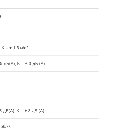
е
, К = ± 1,5 м/с2
5 дБ(А); K = ± 3 дБ (А)
8 дБ(А); K = ± 3 дБ (А)
 об/хв