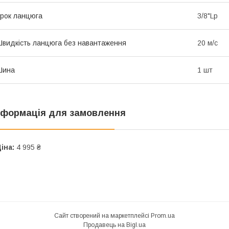
рок ланцюга
3/8"Lp
видкість ланцюга без навантаження
20 м/с
Шина
1 шт
нформація для замовлення
іна:
4 995 ₴
Сайт створений на маркетплейсі
Prom.ua
Продавець на Bigl.ua