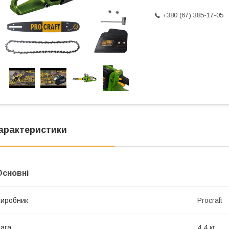
+380 (67) 385-17-05
арактеристики
Основні
иробник
Procraft
ага
4.4 кг