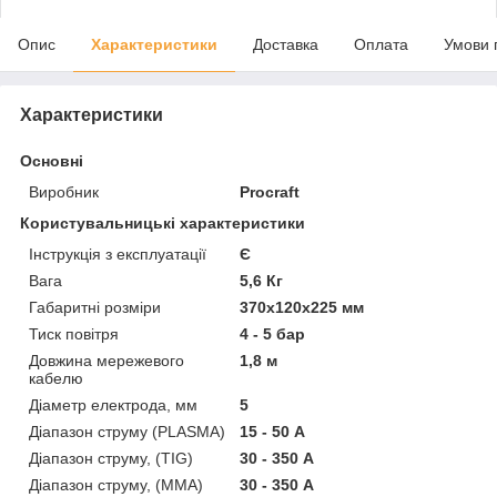
Опис
Характеристики
Доставка
Оплата
Умови 
Характеристики
Основні
Виробник
Procraft
Користувальницькі характеристики
Інструкція з експлуатації
Є
Вага
5,6 Кг
Габаритні розміри
370х120х225 мм
Тиск повітря
4 - 5 бар
Довжина мережевого
1,8 м
кабелю
Діаметр електрода, мм
5
Діапазон струму (PLASMA)
15 - 50 А
Діапазон струму, (TIG)
30 - 350 А
Діапазон струму, (ММА)
30 - 350 А