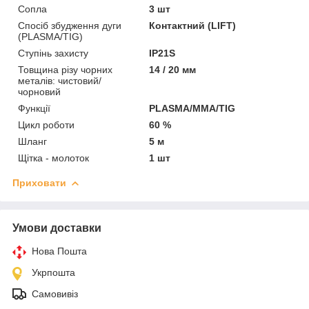
Сопла
3 шт
Спосіб збудження дуги
Контактний (LIFT)
(PLASMA/TIG)
Ступінь захисту
IP21S
Товщина різу чорних
14 / 20 мм
металів: чистовий/
чорновий
Функції
PLASMA/MMA/TIG
Цикл роботи
60 %
Шланг
5 м
Щітка - молоток
1 шт
Приховати
Умови доставки
Нова Пошта
Укрпошта
Самовивіз