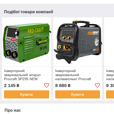
Подібні товари компанії
Інверторний
Інверторний
Інве
зварювальний апарат
зварювальний
зва
Procraft SP295 NEW
напівавтомат Procraft
напі
industrial SPI320 2026
indu
2 145
8 880
9 3
₴
₴
Купити
Купити
Про нас