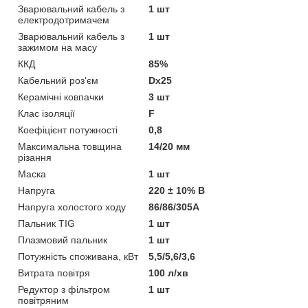
Зварювальний кабель з
1 шт
електродотримачем
Зварювальний кабель з
1 шт
зажимом на масу
ККД
85%
Кабельний роз'єм
Dx25
Керамічні ковпачки
3 шт
Клас ізоляції
F
Коефіцієнт потужності
0,8
Максимальна товщина
14/20 мм
різання
Маска
1 шт
Напруга
220 ± 10% В
Напруга холостого ходу
86/86/305А
Пальник TIG
1 шт
Плазмовий пальник
1 шт
Потужність споживана, кВт
5,5/5,6/3,6
Витрата повітря
100 л/хв
Редуктор з фільтром
1 шт
повітряним