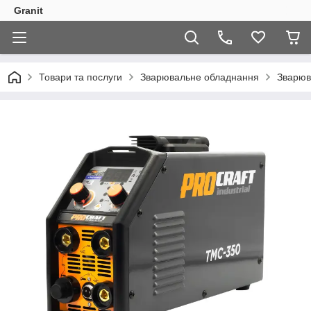
Granit
Товари та послуги
Зварювальне обладнання
Зварюв