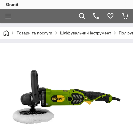
Granit
Товари та послуги
Шліфувальний інструмент
Поліру