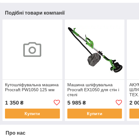
Подібні товари компанії
Кутошліфувальна машина
Машина шліфувальна
АКУ
Procraft PW1050 125 мм
Procraft EX1050 для стін і
ШЛІ
стелі
TEX
1 350
5 985
2 0
₴
₴
Купити
Купити
Про нас