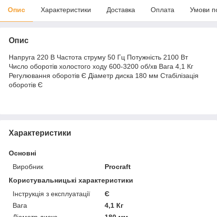
Опис
Характеристики
Доставка
Оплата
Умови п
Опис
Напруга 220 В Частота струму 50 Гц Потужність 2100 Вт
Число оборотів холостого ходу 600-3200 об/хв Вага 4,1 Кг
Регулювання оборотів Є Діаметр диска 180 мм Стабілізація
оборотів Є
Характеристики
Основні
Виробник
Procraft
Користувальницькі характеристики
Інструкція з експлуатації
Є
Вага
4,1 Кг
Діаметр диска
180 мм