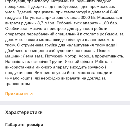
і тротуарів, транспорту, інструментів, будь-яких гладких
поверхонь. Підходить і для побутових, і для промислових
умов. Здатний працювати при температурі в діапазоні 0-40
градусів. Потужність пристрою складає 3000 Вт. Максимальні
витрати рідини - 8,7 л / хв. Робочий тиск апарату - 180 бар.
Особливості миючого пристрою Для зручності роботи
оператора передбачений спеціальний пістолет з роз'ємом, за
допомогою якого можна швидко вімкнути шланг високого
тиску. Є струменева трубка для налаштування тиску води і
дбайливого очищення забруднених поверхонь. Плюси
машини: Легка вага. Потужний мотор. Хороша продуктивність.
Наявність телескопічної ручки. Якісний фільтр. Робота з
використанням миючого апарату виходить зручною і
продуктивною. Використовуючи його, можна заощадити
чимало коштів, які необхідно витрачати на догляд за
транспортом.
Приховати
Характеристики
Габаритні розміри