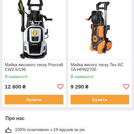
Мийка високого тиску Procraft
Мийка висого тиску Tex.AC
CW2.5/195
TA-HPW2700
В наявності
В наявності
12 600
9 290
₴
₴
Купити
Купити
Про нас
100% позитивних з 19 відгуків за рік