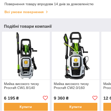
Повернення товару впродовж 14 днів за домовленістю
Всі умови повернення
Подібні товари компанії
Мийка високого тиску
Мийка високого тиску
Мийк
Procraft CW1.8/140
Procraft CW2.0/160
Proc
6 195
9 360
12 
₴
₴
Купити
Купити