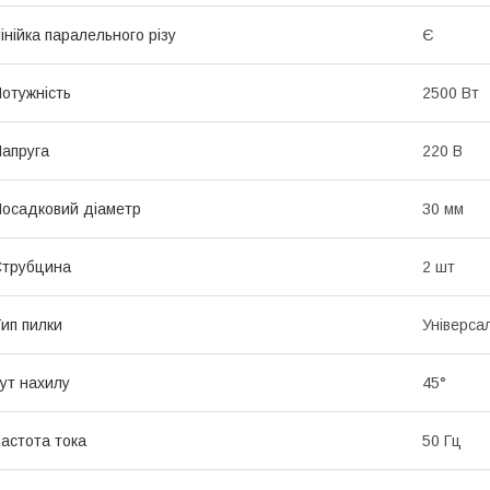
інійка паралельного різу
Є
отужність
2500 Вт
апруга
220 В
осадковий діаметр
30 мм
Струбцина
2 шт
ип пилки
Універса
ут нахилу
45°
астота тока
50 Гц