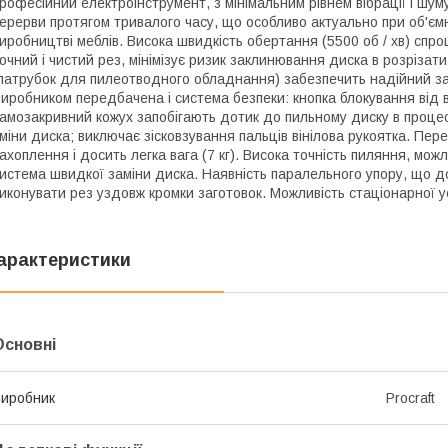
рофесійний електроінструмент, з мінімальним рівнем вібрації і шу
ерерви протягом тривалого часу, що особливо актуально при об'ємно
иробництві меблів. Висока швидкість обертання (5500 об / хв) сп
очний і чистий рез, мінімізує ризик заклинювання диска в розрізати
патрубок для пилеотводного обладнання) забезпечить надійний захи
иробником передбачена і система безпеки: кнопка блокування від 
амозакривний кожух запобігають дотик до пильному диску в проце
міни диска; виключає зісковзування пальців вінілова рукоятка. Пер
ахоплення і досить легка вага (7 кг). Висока точність пиляння, мож
истема швидкої заміни диска. Наявність паралельного упору, що до
иконувати рез уздовж кромки заготовок. Можливість стаціонарної у
арактеристики
Основні
иробник
Procraft