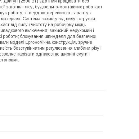
му. Двигун (2500 Вт) здатний працювати без
ї заготівлі лісу, будівельно-монтажних роботах і
рощує роботу з твердою деревиною, гарантує
 матеріалі. Система захисту від пилу і стружки
ст від пилу і чистоту на робочому місці.
випадкового включення; захисний нерухомий і
сі роботи; блокування шпинделя для безпечної
еваги моделі Ергономічна конструкція, зручне
ливість безступінчатим регулювання глибини різу і
зволяє нарізати однакові по ширині смуги і
становки.