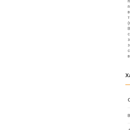
п
п
в
т
(
В
с
з
з
с
в
Х
В