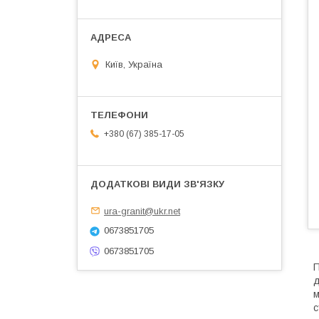
Київ, Україна
+380 (67) 385-17-05
ura-granit@ukr.net
0673851705
0673851705
П
д
м
с