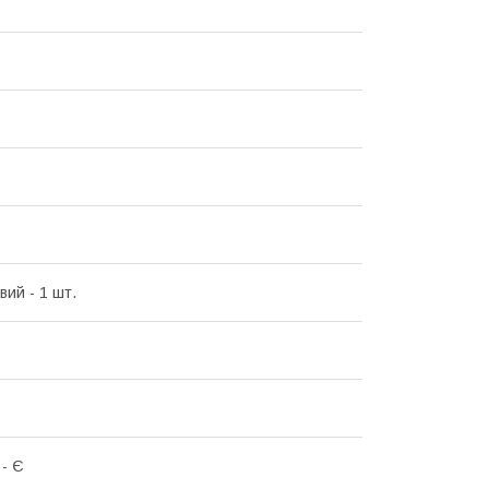
вий - 1 шт.
 - Є