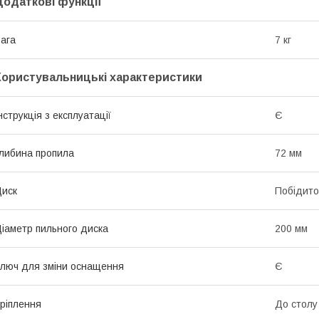
Додаткові функції
ага
7 кг
Користувальницькі характеристики
нструкція з експлуатації
Є
либина пропила
72 мм
иск
Побідито
іаметр пильного диска
200 мм
люч для зміни оснащення
Є
ріплення
До столу