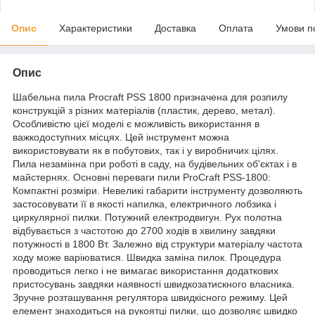
Опис
Характеристики
Доставка
Оплата
Умови п
Опис
Шабельна пила Procraft PSS 1800 призначена для розпилу
конструкцій з різних матеріалів (пластик, дерево, метал).
Особливістю цієї моделі є можливість використання в
важкодоступних місцях. Цей інструмент можна
використовувати як в побутових, так і у виробничих цілях.
Пила незамінна при роботі в саду, на будівельних об'єктах і в
майстернях. Основні переваги пили ProCraft PSS-1800:
Компактні розміри. Невеликі габарити інструменту дозволяють
застосовувати її в якості напилка, електричного лобзика і
циркулярної пилки. Потужний електродвигун. Рух полотна
відбувається з частотою до 2700 ходів в хвилину завдяки
потужності в 1800 Вт. Залежно від структури матеріалу частота
ходу може варіюватися. Швидка заміна пилок. Процедура
проводиться легко і не вимагає використання додаткових
пристосувань завдяки наявності швидкозатискного власника.
Зручне розташування регулятора швидкісного режиму. Цей
елемент знаходиться на рукоятці пилки, що дозволяє швидко