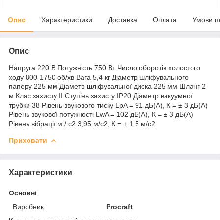
Опис
Характеристики
Доставка
Оплата
Умови п
Опис
Напруга 220 В Потужність 750 Вт Число оборотів холостого
ходу 800-1750 об/хв Вага 5,4 кг Діаметр шліфувального
паперу 225 мм Діаметр шліфувальної диска 225 мм Шланг 2
м Клас захисту II Ступінь захисту IP20 Діаметр вакуумної
трубки 38 Рівень звукового тиску LpA = 91 дБ(А), К = ± 3 дБ(А)
Рівень звукової потужності LwA = 102 дБ(А), К = ± 3 дБ(А)
Рівень вібрації м / с2 3,95 м/с2; К = ± 1.5 м/с2
Приховати
Характеристики
Основні
Виробник
Procraft