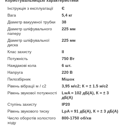
Користувальницькі характеристики
Інструкція з експлуатації
Є
Вага
5,4 кг
Діаметр вакуумної трубки
38
Діаметр шліфувального
225 мм
паперу
Діаметр шліфувальної
225 мм
диска
Клас захисту
II
Потужність
750 Вт
Наждакові кола
6 шт.
Напруга
220 В
Пилозбірник
Мішок
Рівень вібрації м / с2
3,95 м/с2; К = ± 1.5 м/с2
Рівень звукової потужності
LwA = 102 дБ(А), К = ± 3
дБ(А)
Ступінь захисту
IP20
Рівень звукового тиску
LpA = 91 дБ(А), К = ± 3 дБ(А)
Число оборотів холостого
800-1750 об/хв
ходу