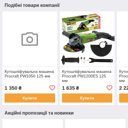
Подібні товари компанії
Кутошліфувальна машина
Кутошліфувальна машина
Кут
Procraft PW1050 125 мм
Procraft PW1200ES 125
Proc
мм
мм
1 350
1 635
2 2
₴
₴
Купити
Купити
Акційні пропозиції та новинки