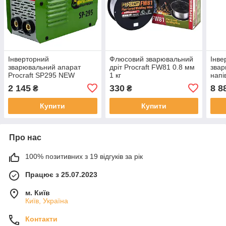
Інверторний
Флюсовий зварювальний
Інве
зварювальний апарат
дріт Procraft FW81 0.8 мм
зва
Procraft SP295 NEW
1 кг
напі
indu
2 145
330
8 8
₴
₴
Купити
Купити
Про нас
100% позитивних з 19 відгуків за рік
Працює з 25.07.2023
м. Київ
Київ, Україна
Контакти