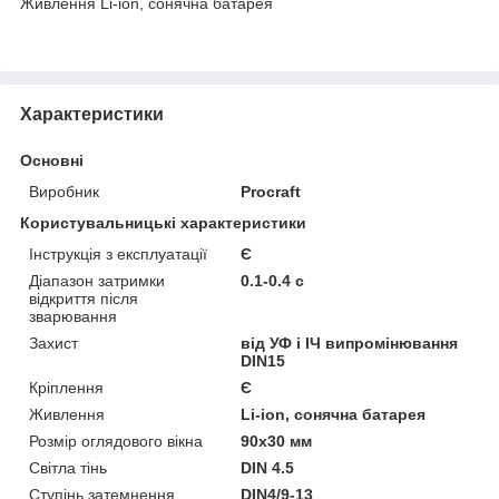
Живлення Li-ion, сонячна батарея
Характеристики
Основні
Виробник
Procraft
Користувальницькі характеристики
Інструкція з експлуатації
Є
Діапазон затримки
0.1-0.4 с
відкриття після
зварювання
Захист
від УФ і ІЧ випромінювання
DIN15
Кріплення
Є
Живлення
Li-ion, сонячна батарея
Розмір оглядового вікна
90х30 мм
Світла тінь
DIN 4.5
Ступінь затемнення
DIN4/9-13