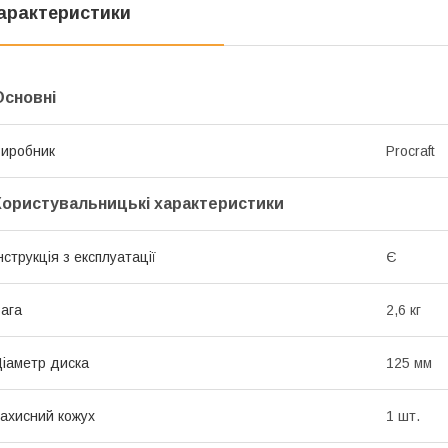
арактеристики
Основні
иробник
Procraft
Користувальницькі характеристики
нструкція з експлуатації
Є
ага
2,6 кг
іаметр диска
125 мм
ахисний кожух
1 шт.