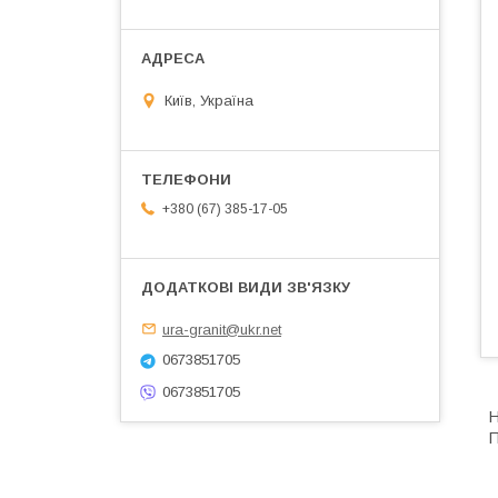
Київ, Україна
+380 (67) 385-17-05
ura-granit@ukr.net
0673851705
0673851705
Н
П