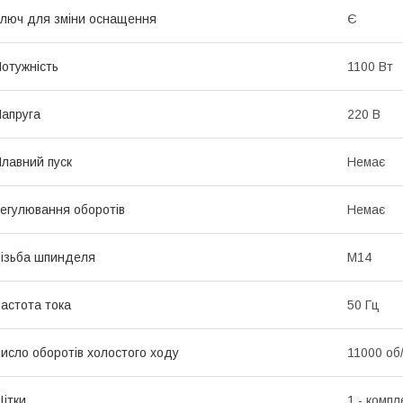
люч для зміни оснащення
Є
отужність
1100 Вт
апруга
220 В
лавний пуск
Немає
егулювання оборотів
Немає
ізьба шпинделя
М14
астота тока
50 Гц
исло оборотів холостого ходу
11000 об
ітки
1 - компл