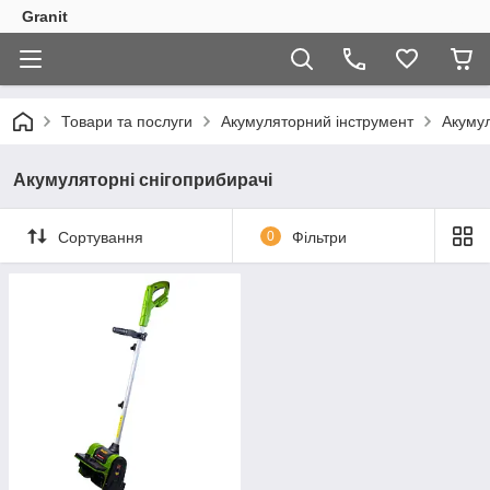
Granit
Товари та послуги
Акумуляторний інструмент
Акумул
Акумуляторні снігоприбирачі
Сортування
0
Фільтри