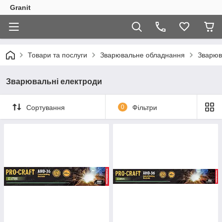
Granit
Товари та послуги
Зварювальне обладнання
Зварюв
Зварювальні електроди
Сортування
0
Фільтри