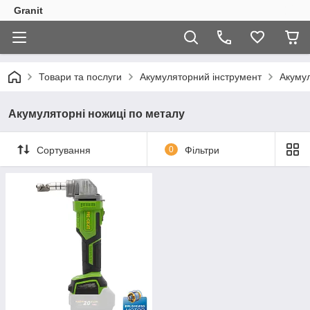
Granit
Товари та послуги
Акумуляторний інструмент
Акумул
Акумуляторні ножиці по металу
Сортування
0
Фільтри