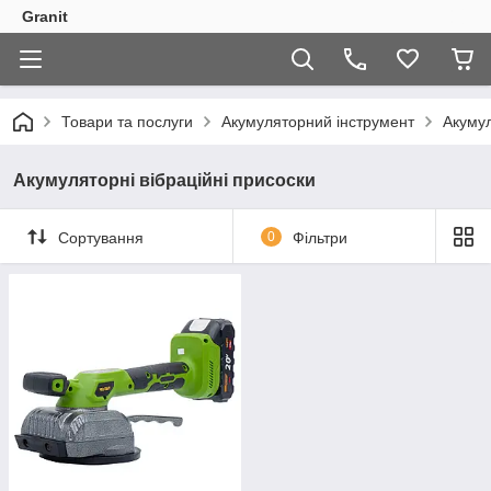
Granit
Товари та послуги
Акумуляторний інструмент
Акумул
Акумуляторні вібраційні присоски
Сортування
0
Фільтри