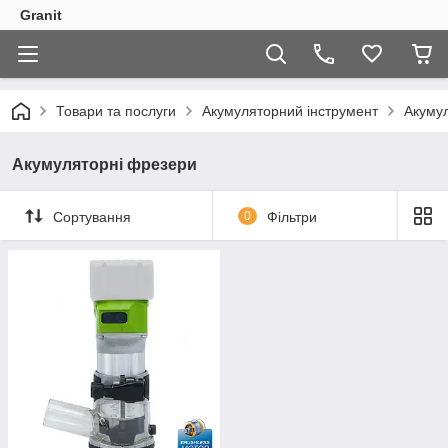
Granit
Товари та послуги
Акумуляторний інструмент
Акуму
Акумуляторні фрезери
Сортування
0
Фільтри