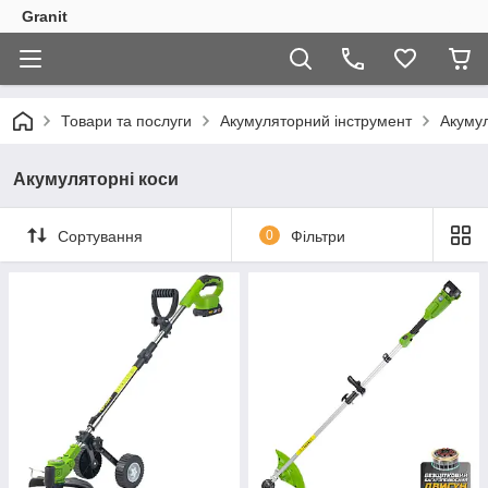
Granit
Товари та послуги
Акумуляторний інструмент
Акумул
Акумуляторні коси
Сортування
0
Фільтри