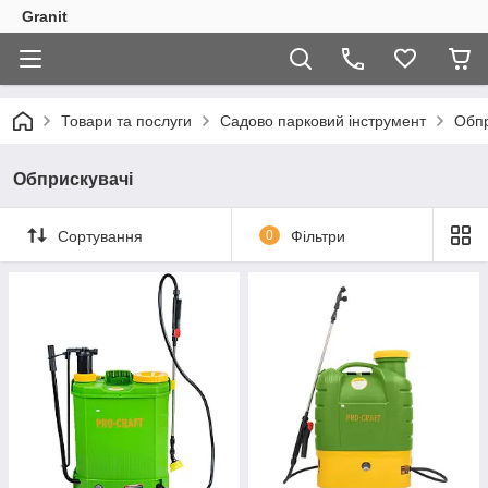
Granit
Товари та послуги
Садово парковий інструмент
Обпр
Обприскувачі
Сортування
0
Фільтри