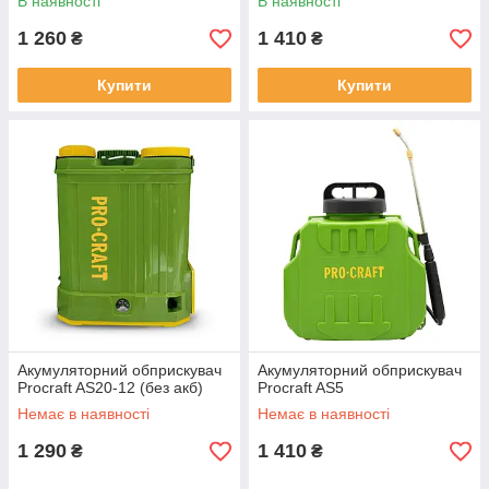
В наявності
В наявності
1 260
1 410
₴
₴
Купити
Купити
Акумуляторний обприскувач
Акумуляторний обприскувач
Procraft AS20-12 (без акб)
Procraft AS5
Немає в наявності
Немає в наявності
1 290
1 410
₴
₴