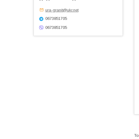
ura-granit@ukr.net
0673851705
0673851705