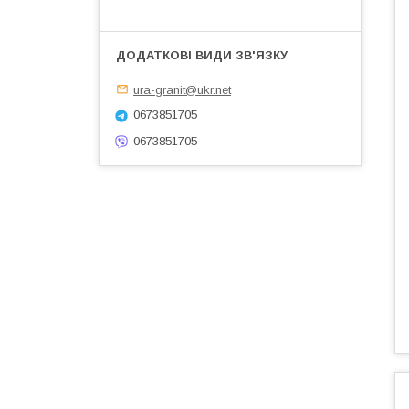
ura-granit@ukr.net
0673851705
0673851705