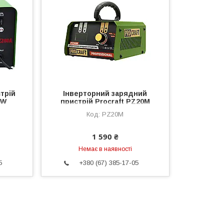
трій
Інверторний зарядний
EW
пристрій Proсraft PZ20M
PZ20M
1 590 ₴
Немає в наявності
5
+380 (67) 385-17-05