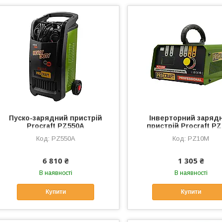
Пуско-зарядний пристрій
Інверторний заряд
Procraft PZ550A
пристрій Proсraft P
PZ550A
PZ10M
6 810 ₴
1 305 ₴
В наявності
В наявності
Купити
Купити