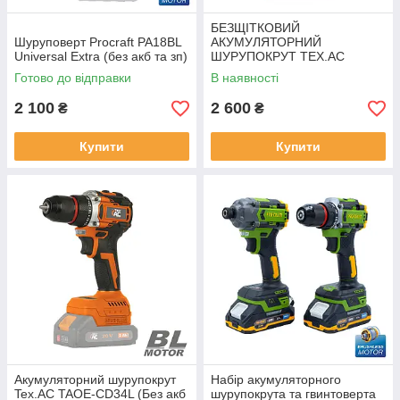
БЕЗЩІТКОВИЙ
Шуруповерт Procraft PA18BL
АКУМУЛЯТОРНИЙ
Universal Extra (без акб та зп)
ШУРУПОКРУТ TEX.AC
Готово до відправки
В наявності
2 100
2 600
₴
₴
Купити
Купити
Акумуляторний шурупокрут
Набір акумуляторного
Tex.AC TAOE-СD34L (Без акб
шурупокрута та гвинтоверта