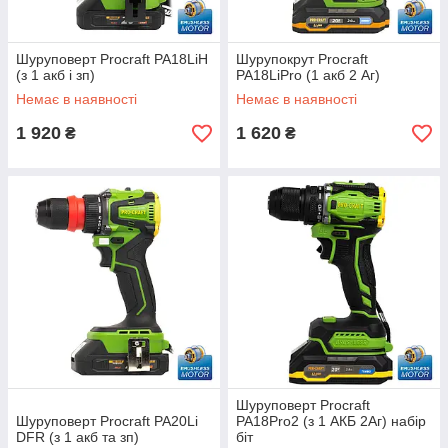
Шуруповерт Procraft PA18LiH
Шурупокрут Procraft
(з 1 акб і зп)
PA18LiPro (1 акб 2 Аг)
Немає в наявності
Немає в наявності
1 920
1 620
₴
₴
Шуруповерт Procraft
Шуруповерт Procraft PA20Li
PA18Pro2 (з 1 АКБ 2Аг) набір
DFR (з 1 акб та зп)
біт