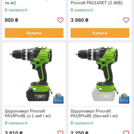
та зп)
Procraft PA214SET (2 АКБ)
В наявності
В наявності
800
3 660
₴
₴
Купити
Купити
Шуруповерт Procraft
Шуруповерт Procraft
PA18ProBL (з 1 акб і зп)
PA18ProBL (без акб і зп)
В наявності
В наявності
3 810
2 250
₴
₴