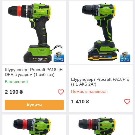
Шуруповерт Procraft PA18LiH
DFR з ударом (1 акб і зп)
Шуруповерт Procraft PA18Pro
В наявності
(з 1 АКБ 2Аг)
2 190
Немає в наявності
₴
1 410
₴
Купити