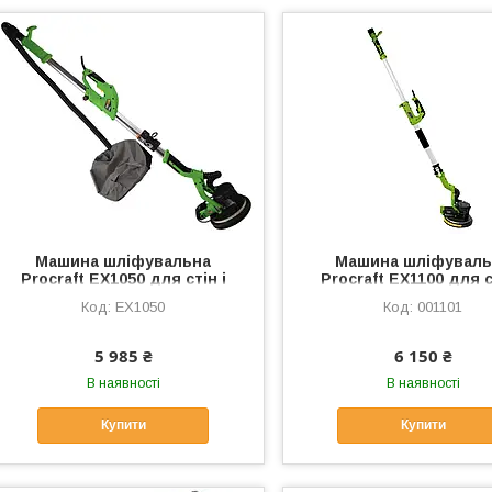
Машина шліфувальна
Машина шліфуваль
Procraft EX1050 для стін і
Procraft EX1100 для с
стелі
стелі
EX1050
001101
5 985 ₴
6 150 ₴
В наявності
В наявності
Купити
Купити