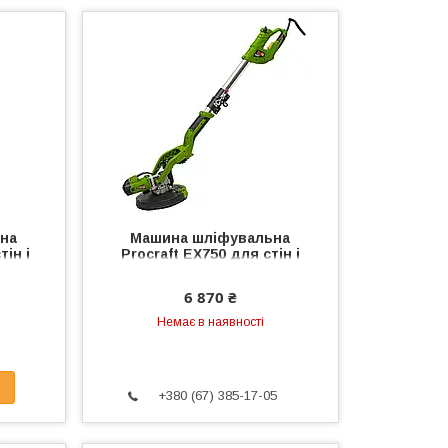
на
Машина шліфувальна
тін і
Procraft EX750 для стін і
стелі
6 870 ₴
Немає в наявності
+380 (67) 385-17-05