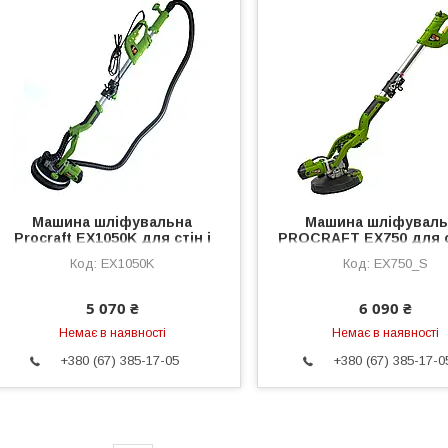
Машина шліфувальна
Машина шліфуваль
Procraft EX1050K для стін і
PROCRAFT EX750 для с
стелі
стелі СУМКА
EX1050K
EX750_S
5 070 ₴
6 090 ₴
Немає в наявності
Немає в наявності
+380 (67) 385-17-05
+380 (67) 385-17-0