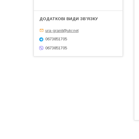
ura-granit@ukr.net
0673851705
0673851705