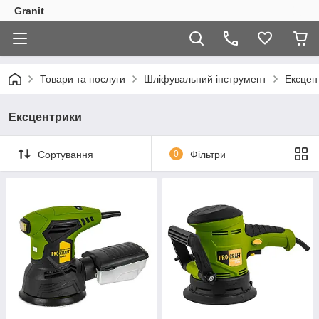
Granit
Товари та послуги
Шліфувальний інструмент
Ексцен
Ексцентрики
Сортування
0
Фільтри