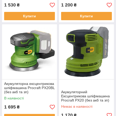
1 530
1 200
₴
₴
Купити
Купити
Акумуляторна ексцентрикова
шліфмашина Procraft PX20BL
(без акб та зп)
Акумуляторний
Ексцентрикова шліфмашина
В наявності
Procraft PX20 (без акб та зп)
1 695
Немає в наявності
₴
1 170
₴